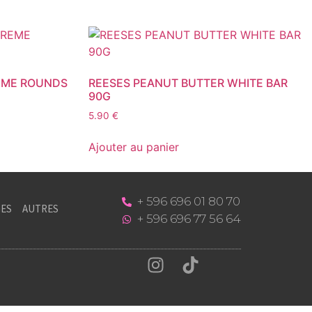
EME ROUNDS
REESES PEANUT BUTTER WHITE BAR
90G
5.90
€
Ajouter au panier
+ 596 696 01 80 70
ES
AUTRES
+ 596 696 77 56 64