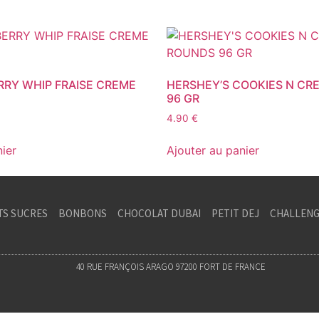
RRY WHIP FRAISE CREME
HERSHEY’S COOKIES N CR
96 GR
4.90
€
nier
Ajouter au panier
TS SUCRES
BONBONS
CHOCOLAT DUBAI
PETIT DEJ
CHALLENG
40 RUE FRANÇOIS ARAGO 97200 FORT DE FRANCE