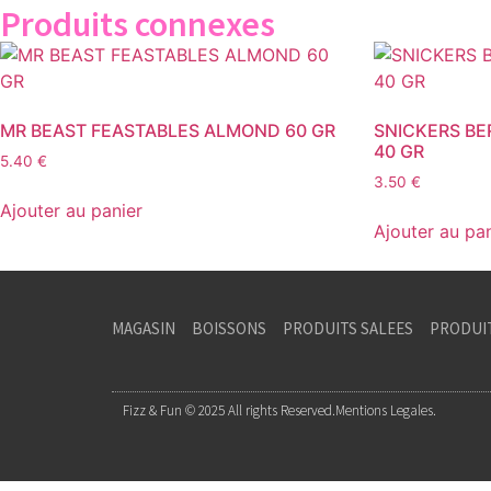
Produits connexes
MR BEAST FEASTABLES ALMOND 60 GR
SNICKERS BE
40 GR
5.40
€
3.50
€
Ajouter au panier
Ajouter au pa
MAGASIN
BOISSONS
PRODUITS SALEES
PRODUI
Fizz & Fun © 2025 All rights Reserved.
Mentions Legales.