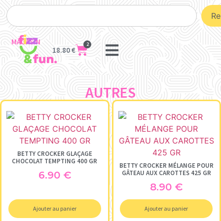
Re
MAGASIN
2
18.80
€
AUTRES
BETTY CROCKER GLAÇAGE
CHOCOLAT TEMPTING 400 GR
BETTY CROCKER MÉLANGE POUR
GÂTEAU AUX CAROTTES 425 GR
6.90
€
8.90
€
Ajouter au panier
Ajouter au panier