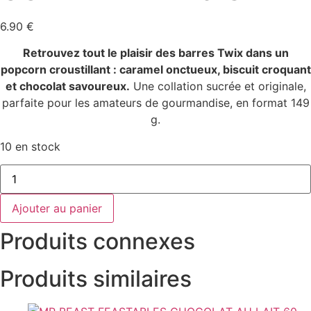
6.90
€
Retrouvez tout le plaisir des barres Twix dans un
popcorn croustillant : caramel onctueux, biscuit croquant
et chocolat savoureux.
Une collation sucrée et originale,
parfaite pour les amateurs de gourmandise, en format 149
g.
10 en stock
quantité
de
CANDY
POP
Ajouter au panier
POP
CORN
Produits connexes
TWIX
149
GR
Produits similaires