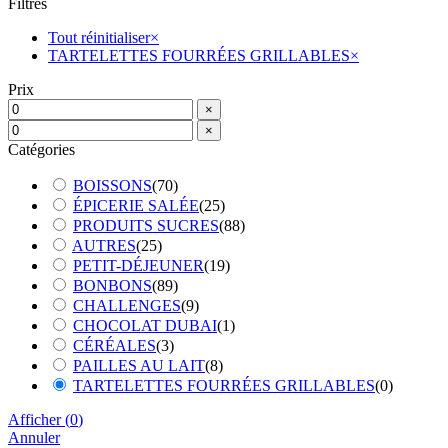
Filtres
Tout réinitialiser
×
TARTELETTES FOURRÉES GRILLABLES
×
Prix
×
×
Catégories
BOISSONS
(
70
)
ÉPICERIE SALÉE
(
25
)
PRODUITS SUCRES
(
88
)
AUTRES
(
25
)
PETIT-DÉJEUNER
(
19
)
BONBONS
(
89
)
CHALLENGES
(
9
)
CHOCOLAT DUBAI
(
1
)
CÉRÉALES
(
3
)
PAILLES AU LAIT
(
8
)
TARTELETTES FOURRÉES GRILLABLES
(
0
)
Afficher
(
0
)
Annuler