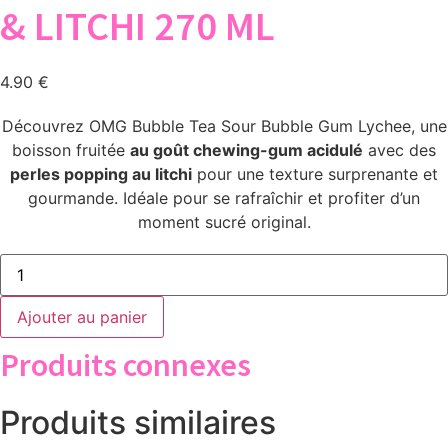
& LITCHI 270 ML
4.90
€
Découvrez OMG Bubble Tea Sour Bubble Gum Lychee, une
boisson fruitée
au goût chewing-gum acidulé
avec des
perles popping au litchi
pour une texture surprenante et
gourmande. Idéale pour se rafraîchir et profiter d’un
moment sucré original.
quantité
de
OMG
BUBBLE
Ajouter au panier
TEA
SAVEUR
Produits connexes
CHEWING-
GUM
ACIDULÉ
&
Produits similaires
LITCHI
270