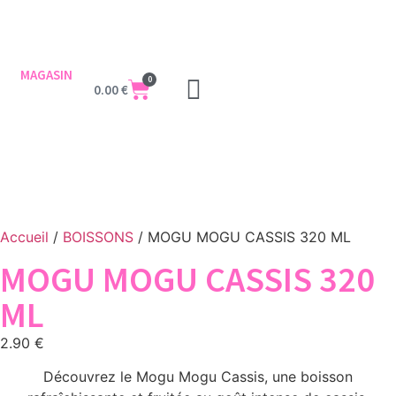
MAGASIN
0
0.00
€
Accueil
/
BOISSONS
/ MOGU MOGU CASSIS 320 ML
MOGU MOGU CASSIS 320
ML
2.90
€
Découvrez le Mogu Mogu Cassis, une boisson