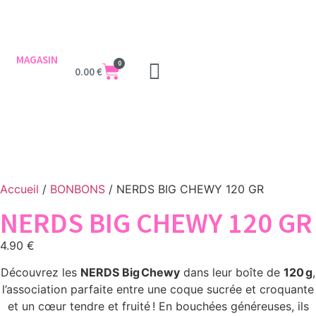
MAGASIN
0
0.00
€
Accueil
/
BONBONS
/ NERDS BIG CHEWY 120 GR
NERDS BIG CHEWY 120 GR
4.90
€
Découvrez les
NERDS Big Chewy
dans leur boîte de
120 g
,
l’association parfaite entre une coque sucrée et croquante
et un cœur tendre et fruité ! En bouchées généreuses, ils