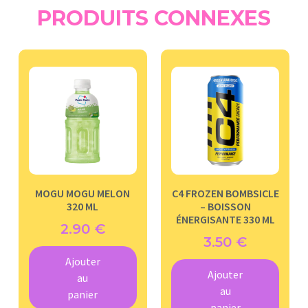
PRODUITS CONNEXES
MOGU MOGU MELON
C4 FROZEN BOMBSICLE
320 ML
– BOISSON
ÉNERGISANTE 330 ML
2.90
€
3.50
€
Ajouter
Ajouter
au
au
panier
panier