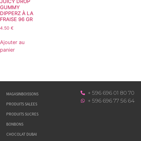
JUICY DROP
GUMMY
DIPPERZ À LA
FRAISE 96 GR
4.50
€
Ajouter au
panier
+ 596 696 01 80 70
MAGASIN
BOISSONS
+ 596 696 77 56 64
PRODUITS SALEES
PRODUITS SUCRES
BONBONS
CHOCOLAT DUBAI