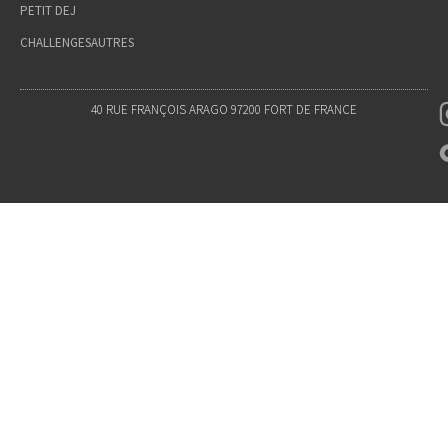
PETIT DEJ
CHALLENGES
AUTRES
40 RUE FRANÇOIS ARAGO 97200 FORT DE FRANCE