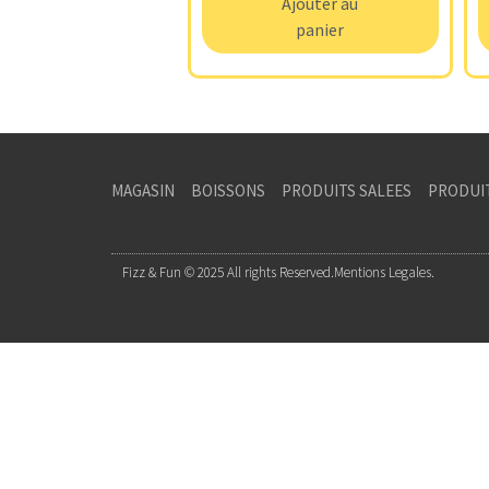
Ajouter au
panier
MAGASIN
BOISSONS
PRODUITS SALEES
PRODUI
Fizz & Fun © 2025 All rights Reserved.
Mentions Legales.