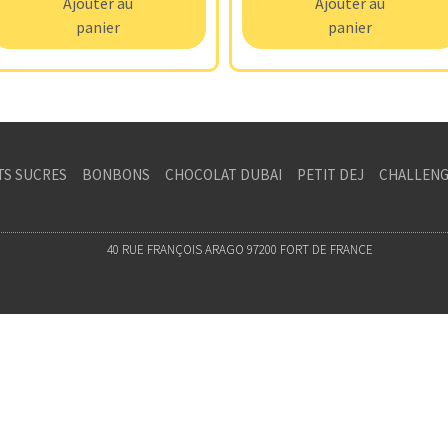
Ajouter au
Ajouter au
panier
panier
TS SUCRES
BONBONS
CHOCOLAT DUBAI
PETIT DEJ
CHALLENG
40 RUE FRANÇOIS ARAGO 97200 FORT DE FRANCE