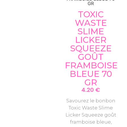
GR
TOXIC
WASTE
SLIME
LICKER
SQUEEZE
GOÛT
FRAMBOISE
BLEUE 70
GR
4.20
€
Savourez le bonbon
Toxic Waste Slime
Licker Squeeze goût
framboise bleue,