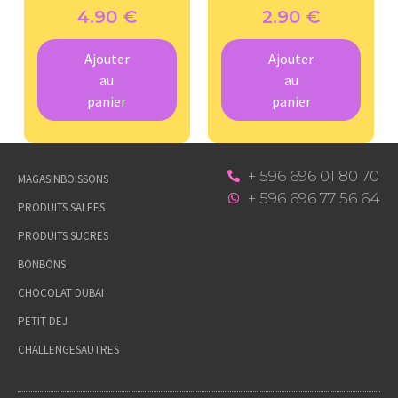
4.90
€
2.90
€
Ajouter
Ajouter
au
au
panier
panier
+ 596 696 01 80 70
MAGASIN
BOISSONS
+ 596 696 77 56 64
PRODUITS SALEES
PRODUITS SUCRES
BONBONS
CHOCOLAT DUBAI
PETIT DEJ
CHALLENGES
AUTRES