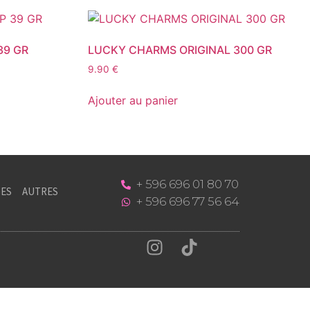
39 GR
LUCKY CHARMS ORIGINAL 300 GR
9.90
€
Ajouter au panier
+ 596 696 01 80 70
ES
AUTRES
+ 596 696 77 56 64