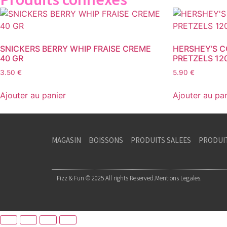
SNICKERS BERRY WHIP FRAISE CREME
HERSHEY’S C
40 GR
PRETZELS 12
3.50
€
5.90
€
Ajouter au panier
Ajouter au pa
MAGASIN
BOISSONS
PRODUITS SALEES
PRODUI
Fizz & Fun © 2025 All rights Reserved.
Mentions Legales.