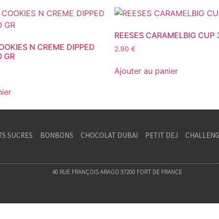
REESES CARAMELBIG CUP 
OOKIES N CREME DIPPED
2.90
€
0 GR
Ajouter au panier
nier
TS SUCRES
BONBONS
CHOCOLAT DUBAI
PETIT DEJ
CHALLENG
40 RUE FRANÇOIS ARAGO 97200 FORT DE FRANCE