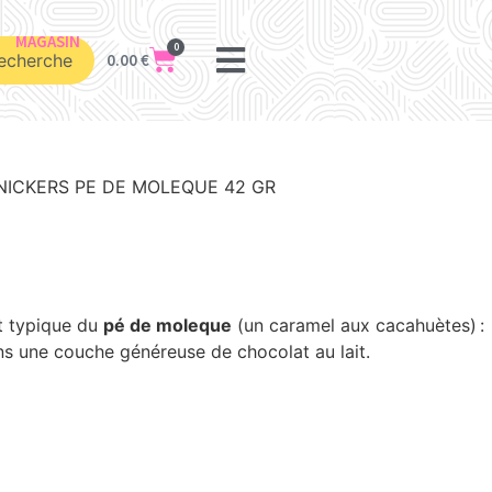
MAGASIN
0
echerche
0.00
€
NICKERS PE DE MOLEQUE 42 GR
nt typique du
pé de moleque
(un caramel aux cacahuètes) :
ns une couche généreuse de chocolat au lait.