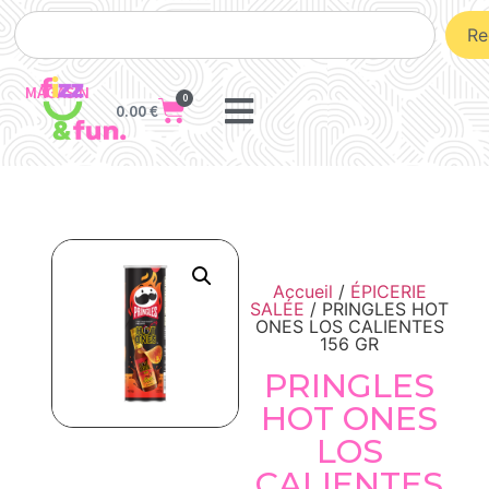
Re
MAGASIN
0
0.00
€
Accueil
/
ÉPICERIE
SALÉE
/ PRINGLES HOT
ONES LOS CALIENTES
156 GR
PRINGLES
HOT ONES
LOS
CALIENTES