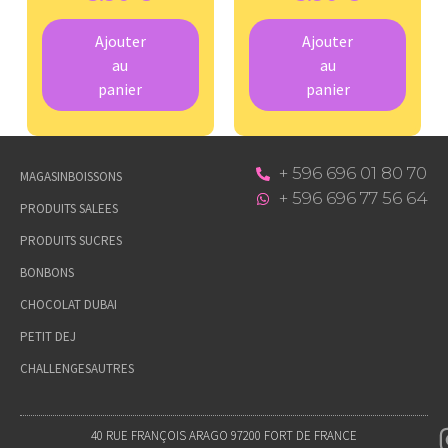
Ajouter
Ajouter
au
au
panier
panier
+ 596 696 01 80 70
MAGASIN
BOISSONS
+ 596 696 77 56 64
PRODUITS SALEES
PRODUITS SUCRES
BONBONS
CHOCOLAT DUBAI
PETIT DEJ
CHALLENGES
AUTRES
40 RUE FRANÇOIS ARAGO 97200 FORT DE FRANCE