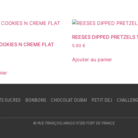
REESES DIPPED PRETZELS 
OOKIES N CREME FLAT
5.90
€
Ajouter au panier
nier
TS SUCRES
BONBONS
CHOCOLAT DUBAI
PETIT DEJ
CHALLENG
40 RUE FRANÇOIS ARAGO 97200 FORT DE FRANCE