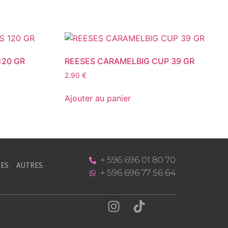
120 GR
REESES CARAMELBIG CUP 39 GR
2.90
€
Ajouter au panier
+ 596 696 01 80 70
ES
AUTRES
+ 596 696 77 56 64