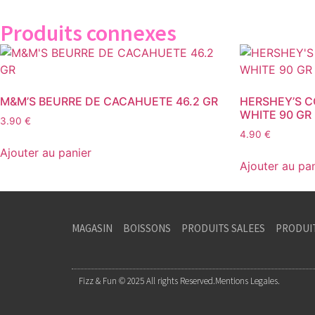
Produits connexes
M&M’S BEURRE DE CACAHUETE 46.2 GR
HERSHEY’S C
WHITE 90 GR
3.90
€
4.90
€
Ajouter au panier
Ajouter au pa
MAGASIN
BOISSONS
PRODUITS SALEES
PRODUI
Fizz & Fun © 2025 All rights Reserved.
Mentions Legales.