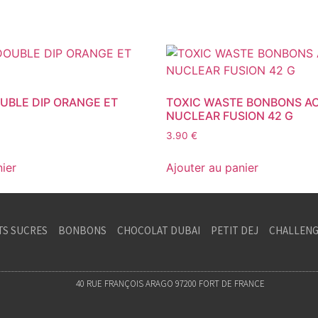
UBLE DIP ORANGE ET
TOXIC WASTE BONBONS A
NUCLEAR FUSION 42 G
3.90
€
nier
Ajouter au panier
TS SUCRES
BONBONS
CHOCOLAT DUBAI
PETIT DEJ
CHALLENG
40 RUE FRANÇOIS ARAGO 97200 FORT DE FRANCE