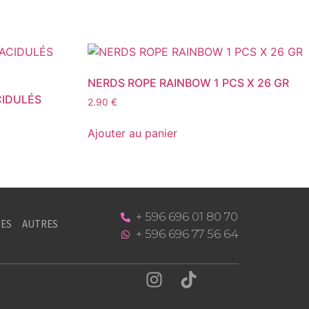
NERDS ROPE RAINBOW 1 PCS X 26 GR
CIDULÉS
2.90
€
Ajouter au panier
+ 596 696 01 80 70
ES
AUTRES
+ 596 696 77 56 64