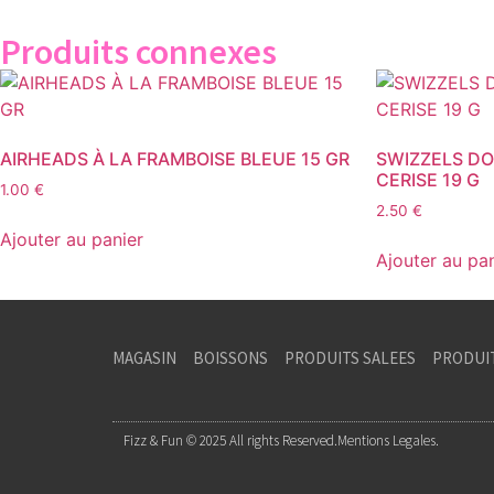
Produits connexes
AIRHEADS À LA FRAMBOISE BLEUE 15 GR
SWIZZELS DO
CERISE 19 G
1.00
€
2.50
€
Ajouter au panier
Ajouter au pa
MAGASIN
BOISSONS
PRODUITS SALEES
PRODUI
Fizz & Fun © 2025 All rights Reserved.
Mentions Legales.