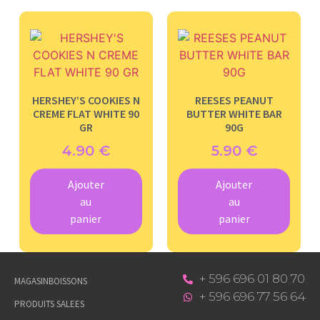
HERSHEY’S COOKIES N
REESES PEANUT
CREME FLAT WHITE 90
BUTTER WHITE BAR
GR
90G
4.90
€
5.90
€
Ajouter
Ajouter
au
au
panier
panier
+ 596 696 01 80 70
MAGASIN
BOISSONS
+ 596 696 77 56 64
PRODUITS SALEES