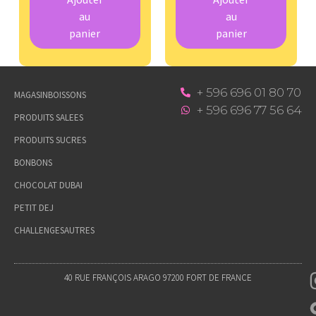
au
au
panier
panier
+ 596 696 01 80 70
MAGASIN
BOISSONS
+ 596 696 77 56 64
PRODUITS SALEES
PRODUITS SUCRES
BONBONS
CHOCOLAT DUBAI
PETIT DEJ
CHALLENGES
AUTRES
40 RUE FRANÇOIS ARAGO 97200 FORT DE FRANCE