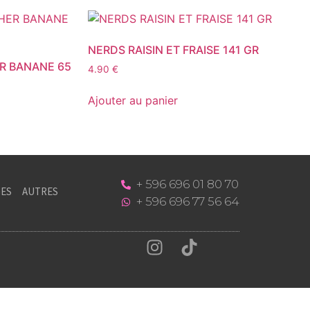
NERDS RAISIN ET FRAISE 141 GR
R BANANE 65
4.90
€
Ajouter au panier
+ 596 696 01 80 70
ES
AUTRES
+ 596 696 77 56 64