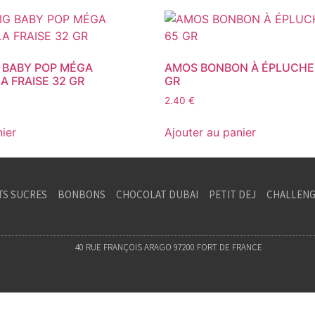
 BABY POP MÉGA
AMOS BONBON À ÉPLUCHE
A FRAISE 32 GR
GR
2.40
€
nier
Ajouter au panier
TS SUCRES
BONBONS
CHOCOLAT DUBAI
PETIT DEJ
CHALLENG
40 RUE FRANÇOIS ARAGO 97200 FORT DE FRANCE