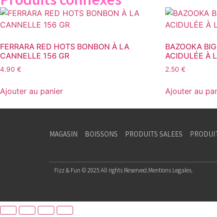
FERRARA RED HOTS BONBON À LA
BAZOOKA BIG
CANNELLE 156 GR
ACIDULÉE À L
4.90
€
2.50
€
Ajouter au panier
Ajouter au pa
MAGASIN
BOISSONS
PRODUITS SALEES
PRODUI
Fizz & Fun © 2025 All rights Reserved.
Mentions Legales.