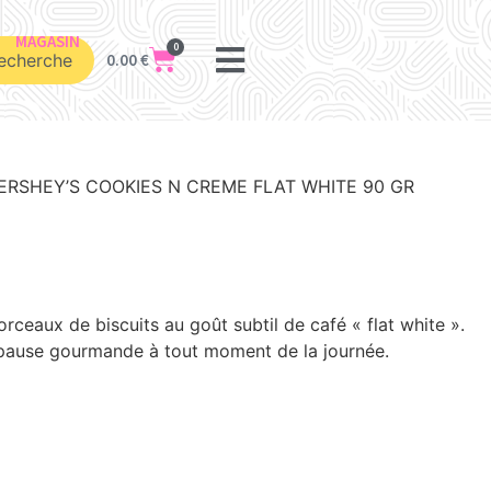
MAGASIN
0
echerche
0.00
€
ERSHEY’S COOKIES N CREME FLAT WHITE 90 GR
ceaux de biscuits au goût subtil de café « flat white ».
 pause gourmande à tout moment de la journée.