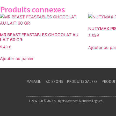
Produits connexes
NUTYMAX PIS
MR BEAST FEASTABLES CHOCOLAT AU
3.50
€
LAIT 60 GR
Ajouter au pa
5.40
€
Ajouter au panier
MAGASIN
BOISSONS
PRODUITS SALEES
PRODUI
Fizz & Fun © 2025 All rights Reserved.
Mentions Legales.