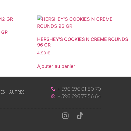
 GR
HERSHEY’S COOKIES N CREME ROUNDS
96 GR
4.90
€
Ajouter au panier
+ 596 696 01 80 70
ES
AUTRES
+ 596 696 77 56 64