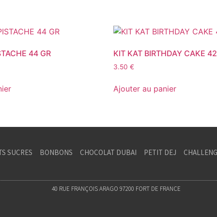
TACHE 44 GR
KIT KAT BIRTHDAY CAKE 42
3.50
€
nier
Ajouter au panier
TS SUCRES
BONBONS
CHOCOLAT DUBAI
PETIT DEJ
CHALLENG
40 RUE FRANÇOIS ARAGO 97200 FORT DE FRANCE