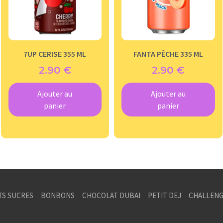
7UP CERISE 355 ML
FANTA PÊCHE 335 ML
2.90
€
2.90
€
Ajouter au
Ajouter au
panier
panier
TS SUCRES
BONBONS
CHOCOLAT DUBAI
PETIT DEJ
CHALLENG