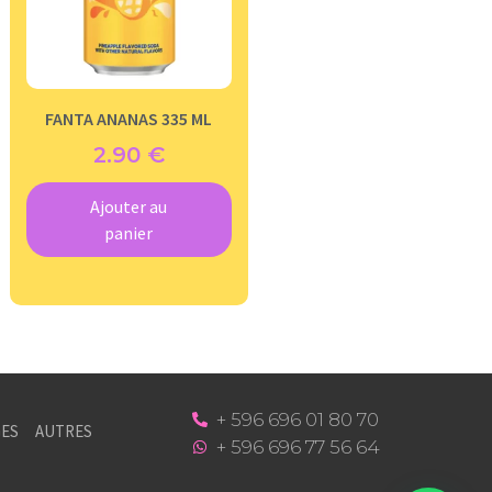
FANTA ANANAS 335 ML
2.90
€
Ajouter au
panier
+ 596 696 01 80 70
ES
AUTRES
+ 596 696 77 56 64