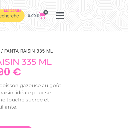
MAGASIN
0
echerche
0.00
€
/ FANTA RAISIN 335 ML
ISIN 335 ML
.90
€
 boisson gazeuse au goût
 raisin, idéale pour se
une touche sucrée et
illante.