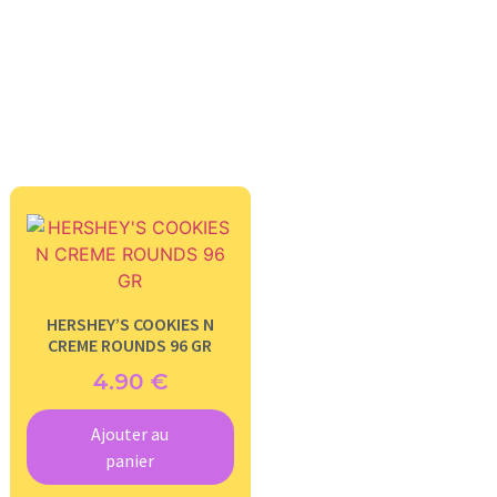
HERSHEY’S COOKIES N
CREME ROUNDS 96 GR
4.90
€
Ajouter au
panier