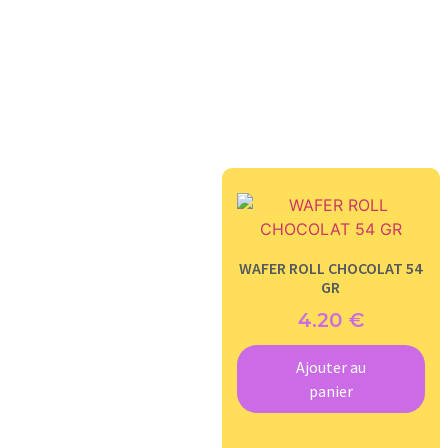
WAFER ROLL CHOCOLAT 54
GR
4.20
€
Ajouter au
panier