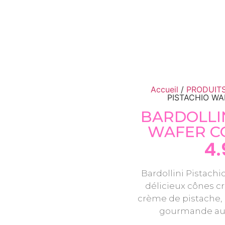
Accueil
/
PRODUIT
PISTACHIO WA
BARDOLLIN
WAFER CO
4
Bardollini Pistachi
délicieux cônes cro
crème de pistache, 
gourmande aux 