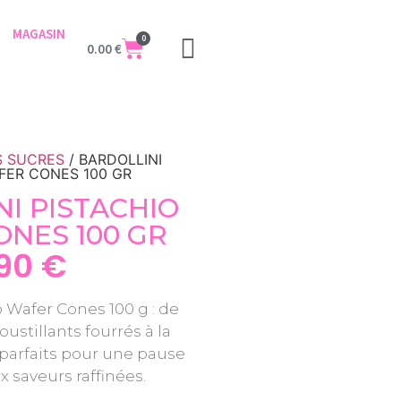
MAGASIN
0
0.00
€
S SUCRES
/ BARDOLLINI
FER CONES 100 GR
I PISTACHIO
NES 100 GR
.90
€
o Wafer Cones 100 g : de
ustillants fourrés à la
parfaits pour une pause
saveurs raffinées.