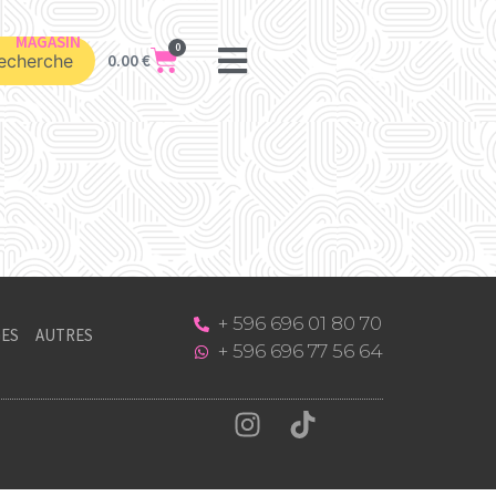
MAGASIN
0
echerche
0.00
€
+ 596 696 01 80 70
ES
AUTRES
+ 596 696 77 56 64