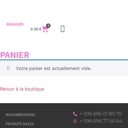
MAGASIN
0
0.00
€
PANIER
Votre panier est actuellement vide.
Retour à la boutique
+ 596 696 01 80 70
MAGASIN
BOISSONS
+ 596 696 77 56 64
PRODUITS SALEES