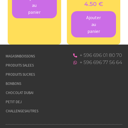
4.50
€
au
panier
Ajouter
au
panier
+ 596 696 01 80 70
MAGASIN
BOISSONS
+ 596 696 77 56 64
PRODUITS SALEES
PRODUITS SUCRES
BONBONS
CHOCOLAT DUBAI
PETIT DEJ
CHALLENGES
AUTRES