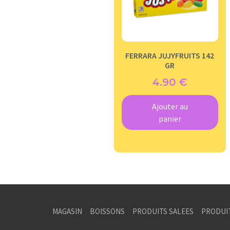
FERRARA JUJYFRUITS 142
GR
4.90
€
Ajouter au
panier
MAGASIN
BOISSONS
PRODUITS SALEES
PRODUI