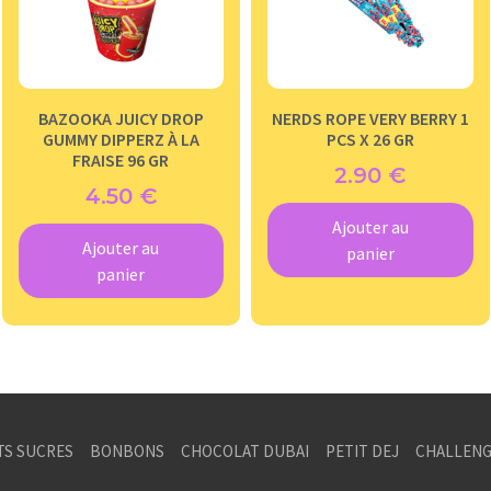
BAZOOKA JUICY DROP
NERDS ROPE VERY BERRY 1
GUMMY DIPPERZ À LA
PCS X 26 GR
FRAISE 96 GR
2.90
€
4.50
€
Ajouter au
Ajouter au
panier
panier
TS SUCRES
BONBONS
CHOCOLAT DUBAI
PETIT DEJ
CHALLENG