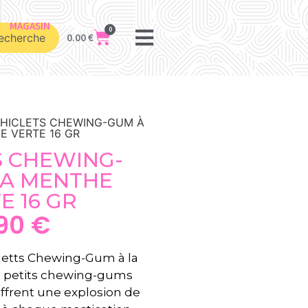
MAGASIN
0
echerche
0.00
€
CHICLETS CHEWING-GUM À
E VERTE 16 GR
S CHEWING-
LA MENTHE
E 16 GR
.90
€
letts Chewing-Gum à la
s petits chewing-gums
offrent une explosion de