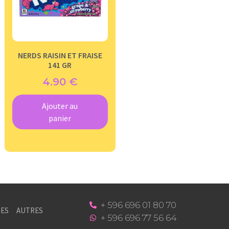
NERDS RAISIN ET FRAISE
141 GR
4.90
€
Ajouter au
panier
+ 596 696 01 80 70
ES
AUTRES
+ 596 696 77 56 64