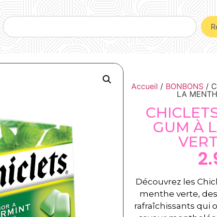
R
Accueil
/
BONBONS
/ 
LA MENTH
CHICLET
GUM À 
VERT
2
Découvrez les Chic
menthe verte, de
rafraîchissants qui 